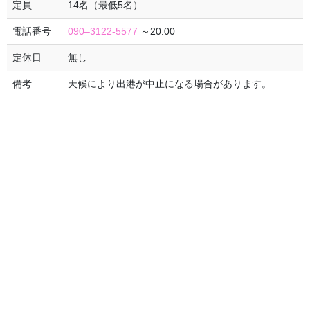
定員
14名（最低5名）
7/15ヒラメ釣果報告と出船予定日
ヒラメ釣り 小名浜釣船辰紀丸のブログ みなさん こんにちは！
電話番号
090–3122-5577
～20:00
今日のヒラメの釣果は こちら↓↓↓ お疲れ様でした！ またのご乗
定休日
無し
船をお待ち してます。 出船予定日 7/15(月)ヒラメ 7/19 […]
備考
天候により出港が中止になる場合があります。
2024年7月13日
未分類
7/13イセエビ釣果報告
伊勢エビ釣り 小名浜釣船 辰紀丸のブログ みなさん こんばん
は！ 今日のイセエビの釣果は こちら↓↓↓ お疲れ様でした！ 出船予
定日 7/7(日)ヒラメ 7/13(土)ヒラメ 7/14(日)スロージギング
7/15(月) […]
2024年7月5日
未分類
7/5ヒラメ釣果報告と出船予定日
ヒラメ釣り 小名浜釣船辰紀丸のブログ みなさん こんにちは！