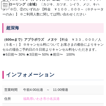
コ
ナ
②トローリング（全域）
〔カジキ、カツオ、シイラ、メジ、キハ
ン
ビ
ダ〕 ※①、②のいずれか 【料金 ￥１００，０００～（※チャータ
テ
ゲ
ーのみ）】 ※ご利用人数に関しては問い合わせください
ン
ー
2024年7月
ツ
シ
へ
ョ
超深海
ス
ン
HOME
2024年7月
キ
に
（600mまで）アブラボウズ メヌケ
【料金 ￥３３，０００／人
ッ
移
（５名～）】 ※キャンセル料について お客さまの都合によりキャン
プ
動
セルの場合ご予約日の５日前よりキャンセル料をいただきます。
2024年7月27日
★5日前〜 30% ★3日前〜 50% ★前日〜 100%
未分類
7/27イセエビ釣果報告と出船予定日
イセエビ釣り 小名浜釣船辰紀丸のブログ みなさん こんばん
インフォメーション
は。 今日のイセエビの釣果は こちら↓↓↓ お疲れ様でした！ また
のご乗船をお待ち してます。 釣船乗合募集 8/10(土)ヒラメ 8 […]
営業時間
午前4:00出港 ～ 11:00帰港
2024年7月15日
住所
福島県いわき市小名浜港
未分類