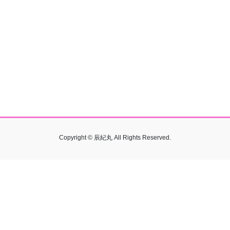
定員
14名（最低5名）
電話番号
090–3122-5577
～20:00
定休日
無し
備考
天候により出港が中止になる場合があります。
Copyright © 辰紀丸 All Rights Reserved.