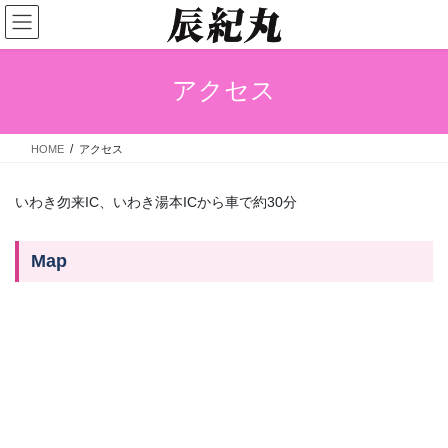
コ
ナ
②トローリング（全域）
〔カジキ、カツオ、シイラ、メジ、キハ
ン
ビ
ダ〕 ※①、②のいずれか 【料金 ￥１００，０００～（※チャータ
テ
ゲ
ーのみ）】 ※ご利用人数に関しては問い合わせください
ン
ー
アクセス
ツ
シ
へ
ョ
超深海
ス
ン
HOME
アクセス
キ
に
（600mまで）アブラボウズ メヌケ
【料金 ￥３３，０００／人
ッ
移
（５名～）】 ※キャンセル料について お客さまの都合によりキャン
プ
動
いわき勿来IC、いわき湯本ICから車で約30分
セルの場合ご予約日の５日前よりキャンセル料をいただきます。
★5日前〜 30% ★3日前〜 50% ★前日〜 100%
Map
インフォメーション
営業時間
午前4:00出港 ～ 11:00帰港
住所
福島県いわき市小名浜港